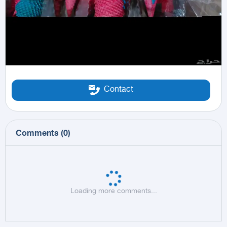
Contact
Comments
(
0
)
Loading more comments...