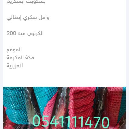
بسكويت آيسكريم 

وافل سكري إيطالي 

الكرتون فيه 200 

الموقع 

مكة المكرمة 

العزيزية