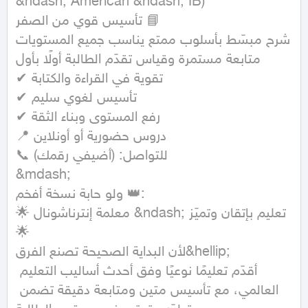
&ndash; American &ndash; IB)

تأسيس قوي من الصفر 📘

شرح مبسّط بأسلوب ممتع يناسب جميع المستويات

متابعة مستمرة وقياس تقدّم الطالبة أولًا بأول

✔ تقوية في القراءة والكتابة

✔ تأسيس لغوي سليم

✔ رفع المستوى وبناء الثقة

📍 دروس حضورية أو أونلاين

📞 للتواصل: (أضيفي رقمك)

&mdash;

ولو حابة نسخة أفخم 👑:

🌟 معلمة إنترناشونال &ndash; تعليم بإتقان وتميّز 
🌟

لأن البداية الصحيحة تصنع الفرق&hellip;

أقدّم تعليمًا نوعيًا وفق أحدث أساليب التعليم 
العالمي، مع تأسيس متين ومتابعة دقيقة تضمن 