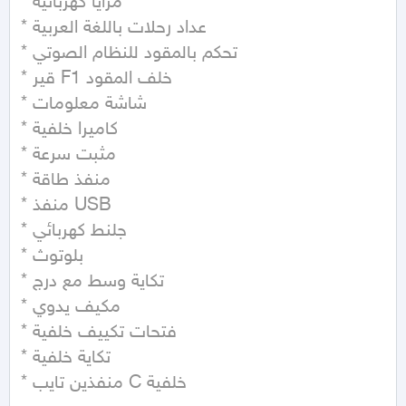
* مرايا كهربائية

* عداد رحلات باللغة العربية

* تحكم بالمقود للنظام الصوتي

* قير F1 خلف المقود

* شاشة معلومات

* كاميرا خلفية

* مثبت سرعة

* منفذ طاقة

* منفذ USB

* جلنط كهربائي

* بلوتوث

* تكاية وسط مع درج

* مكيف يدوي

* فتحات تكييف خلفية

* تكاية خلفية

* منفذين تايب C خلفية
