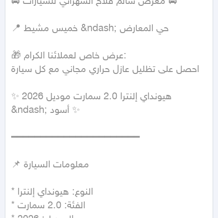
🚘 معرض سالم فلاح الشهراني للسيارات 🚘

📍 خميس مشيط &ndash; حي المعارض

🎁 عرض خاص لعملائنا الكرام:

احصل على تظليل عازل حراري مجاني مع كل سيارة

✨ هيونداي إلنترا 2.0 سمارت موديل 2026 
&ndash; أسود ✨

━━━━━━━━━━━━━━━━━━━━━━

📌 معلومات السيارة

* النوع: هيونداي إلنترا

* الفئة: 2.0 سمارت
