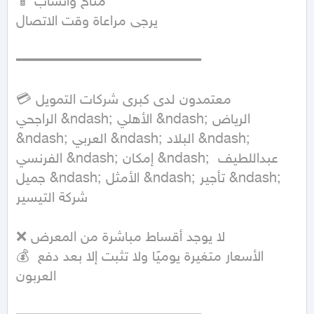
📱 متاح واتساب

يرجى مراعاة وقت الاتصال

━━━━━━━━━━━━━━━━━━━━━━

💳 معتمدون لدى كبرى شركات التمويل

الراجحي &ndash; الأهلي &ndash; الرياض 
&ndash; العربي &ndash; البلاد &ndash; 
الفرنسي &ndash; إمكان &ndash; عبداللطيف 
جميل &ndash; الأمثل &ndash; تأجير &ndash; 
شركة التيسير

❌ لا يوجد أقساط مباشرة من المعرض

💰 الأسعار متغيرة يوميًا ولا تثبت إلا بعد دفع 
العربون
