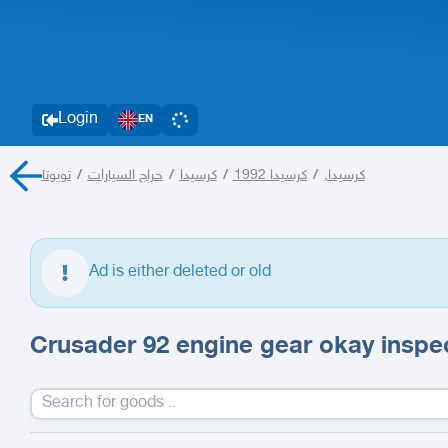
Login
EN
تويوتا
/
حراج السيارات
/
كرسيدا
/
كرسيدا 1992
/
كرسيدا,
Ad is either deleted or old
Crusader 92 engine gear okay inspe