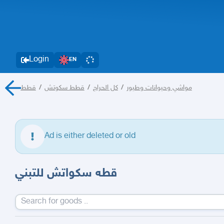
Login
EN
قطط
/
قطط سكوتش
/
كل الحراج
/
مواشي وحيوانات وطيور
Ad is either deleted or old
قطه سكواتش للتبني