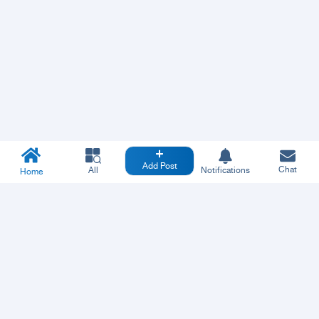
Add Post
Chat
All
Notifications
Home