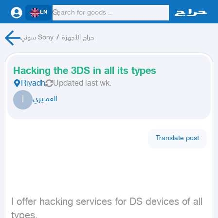
EN
سوني Sony
/
حراج الأجهزة
Hacking the 3DS in all its types
Riyadh
Updated
last wk.
ا
العمــيري
Translate post
I offer hacking services for DS devices of all 
types.  
