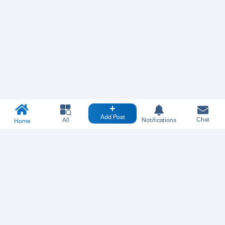
Add Post
Chat
All
Notifications
Home