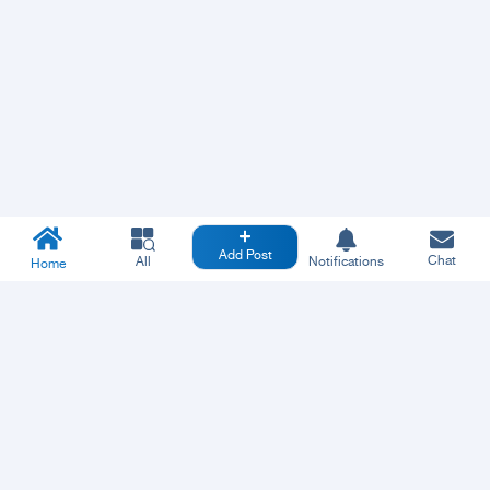
Add Post
Chat
All
Notifications
Home