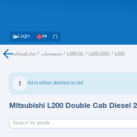
Login
EN
حراج السيارات
/
ميتسوبيشي
/
L200,GL
/
L200 2025
/
L200
Ad is either deleted or old
Mitsubishi L200 Double Cab Diesel 