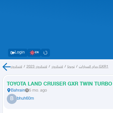
Login
EN
/
لاندكروزر 2023
/
لاندكروزر
/
تويوتا
/
حراج السيارات
لاندكروزر,GXR1
TOYOTA LAND CRUISER GXR TWIN TURBO 
Bahrain
5 mo. ago
B
bhuh60m