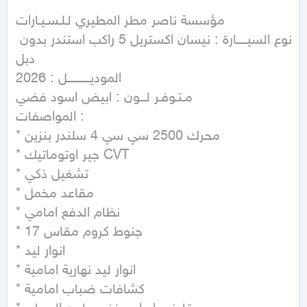
مؤسسة ناصر مطر المطيري لـلـسـيـارات     

نوع السيـــــارة : نيسان اكستريل 5 راكب استندر بدون 
دبل  

الموديـــــــــــل : 2026 

مـتـوفـر لـــون : ابيض اسود فضي       

المواصفات :

* محرك 2500 سي سي 4 سلندر بنزين

* جير اوتوماتيك CVT

* تشغيل ذكي

* مقاعد مخمل

* نظام الدفع امامي

* جنوط كروم مقاس 17

* انوار ليد

* انوار ليد نهارية امامية

* كشافات ضباب امامية
