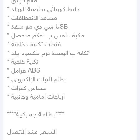
* مانع انزلاق

* جلنط كهربائي بخاصية الهولد

* مساعد الانعطافات

* سي دي مع منفذ USB

* مكيف لمس ب تحكم منفصل

* فتحات تكييف خلفية

* تكاية ب الوسط درج مكسوه جلد

* تكاية خلفية

* فرامل ABS

* نظام الثبات الإلكتروني

* حساس كفرات

* ارباجات امامية وجانبية

****بـطـاقـة جـمـركـيـة****

الـسـعـر عـنـد الاتصال 
