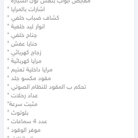
* مقابض ابواب بنفس لون السياره

* اشارات بالمرايا

* كشاف ضباب خلفي

* انوار ليد خلفية

* جناح خلفي

* حنايا عفش

* زجاج كهربائي

* مرايا كهربائية

* مرايا داخلية تعتيم

* مقود مكسو جلد

* تحكم ب المقود للنظام الصوتي

* عداد رحلات

*مثبت سرعة

* بلوتوث

* عدد 4 سماعات

* موفر الوقود
