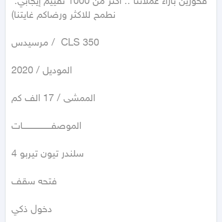
فخورين باراء عملائنا .. اكثر من 1000 تقييم إيجابي. 
نطمح للاكثر ورضاكم غايتنا)

مرسيدس /  CLS 350

الموديل / 2020

الممشى / 17 الف كم

الموصفـــــــــــــــــــات 

4 سلندر تيون تيربو

فتحه سقف

دخول ذكي
