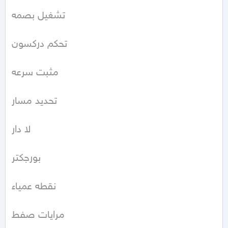
تشغيل بصمه

تحكم دركسون

مثبت سرعه

تحديد مسار

لا دار

بورجكتر 

نقطه عمياء

مرايات صفط
