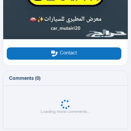
Contact
Comments
(
0
)
Loading more comments...