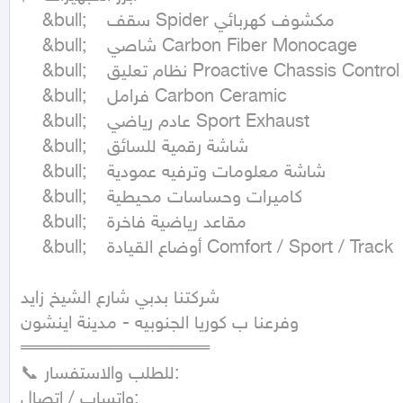
	&bull;	سقف Spider مكشوف كهربائي

	&bull;	شاصي Carbon Fiber Monocage

	&bull;	نظام تعليق Proactive Chassis Control

	&bull;	فرامل Carbon Ceramic

	&bull;	عادم رياضي Sport Exhaust

	&bull;	شاشة رقمية للسائق

	&bull;	شاشة معلومات وترفيه عمودية

	&bull;	كاميرات وحساسات محيطية

	&bull;	مقاعد رياضية فاخرة

	&bull;	أوضاع القيادة Comfort / Sport / Track

شركتنا بدبي شارع الشيخ زايد

وفرعنا ب كوريا الجنوبيه - مدينة اينشون

═══════════════

📞 للطلب والاستفسار:

واتساب / اتصال:
