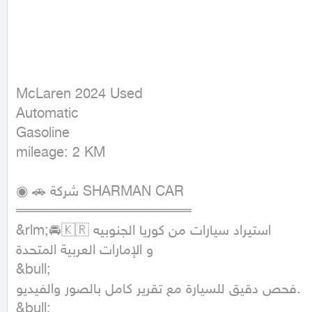
McLaren 2024 Used

Automatic

Gasoline

mileage: 2 KM
◉ 🚗 شركة SHARMAN CAR

══════════════════

&rlm;🚘🇰🇷 استيراد سيارات من كوريا الجنوبيه

و الإمارات العربية المتحدة

&bull;

فحص دقيق للسيارة مع تقرير كامل بالصور والفيديو.

&bull;
