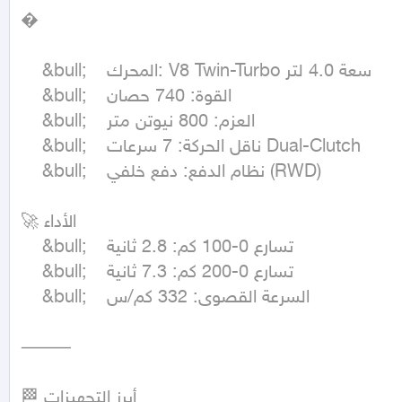
�

	&bull;	المحرك: V8 Twin-Turbo سعة 4.0 لتر

	&bull;	القوة: 740 حصان

	&bull;	العزم: 800 نيوتن متر

	&bull;	ناقل الحركة: 7 سرعات Dual-Clutch

	&bull;	نظام الدفع: دفع خلفي (RWD)

🚀 الأداء

	&bull;	تسارع 0-100 كم: 2.8 ثانية

	&bull;	تسارع 0-200 كم: 7.3 ثانية

	&bull;	السرعة القصوى: 332 كم/س

⸻

🏁 أبرز التجهيزات
