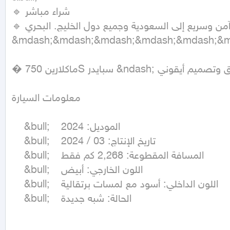
🔹 شراء مباشر

🔹 شحن آمن وسريع إلى السعودية وجميع دول الخليج. البحري.

&mdash;&mdash;&mdash;&mdash;&mdash;&m
� ماكلارين 750S سبايدر &ndash; أداء خارق وتصميم أيقوني

معلومات السيارة

	&bull;	الموديل: 2024

	&bull;	تاريخ الإنتاج: 03 / 2024

	&bull;	المسافة المقطوعة: 2,268 كم فقط

	&bull;	اللون الخارجي: أبيض

	&bull;	اللون الداخلي: أسود مع لمسات برتقالية

	&bull;	الحالة: شبه جديدة
