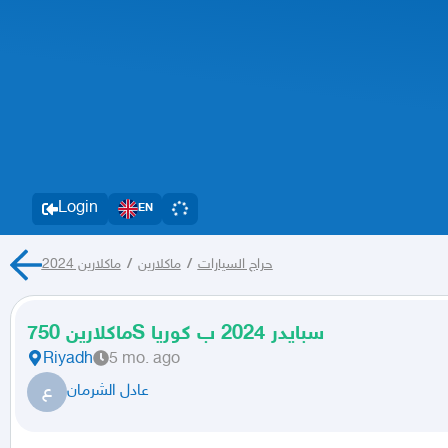
Login
EN
حراج السيارات
/
ماكلارين
/
ماكلارين 2024
ماكلارين 750S سبايدر 2024 ب كوريا
Riyadh
5 mo. ago
ع
عادل الشرمان