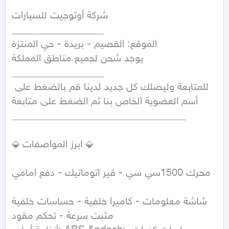
شركة أوتوجيت للسيارات

__________________

الموقع: القصيم - بريدة - حي المنتزة

يوجد شحن لجميع مناطق المملكة

__________________

للمتابعة وليصلك كل جديد لدينا قم بالضغط على 
أسم العضوية الخاص بنا ثم الضغط على متابعة

__________________________________

⬙ ابرز المواصفات ⬙

محرك 1500سي سي - قير اتوماتيك - دفع امامي 

شاشة معلومات - كاميرا خلفية - حساسات خلفية  

مثبت سرعة - تحكم مقود 
