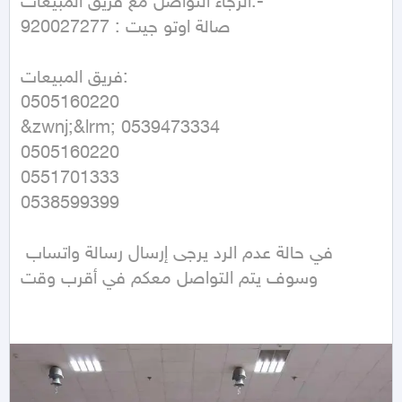
الرجاء التواصل مع فريق المبيعات:-

صالة اوتو جيت : 920027277 

فريق المبيعات:

0505160220

&zwnj;&lrm; 0539473334 

0505160220 

0551701333 

0538599399 

في حالة عدم الرد يرجى إرسال رسالة واتساب 
وسوف يتم التواصل معكم في أقرب وقت