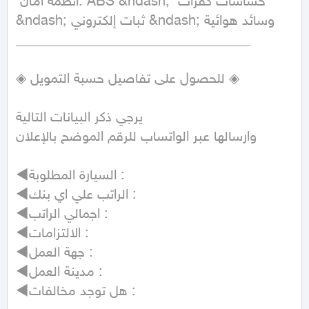
 أنظمة أمان: ABS &ndash;  حساسات كفرات 
&ndash; ثبات إلكتروني &ndash; وسائد هوائية

__________________________________

◈ للحصول على تفاصيل حسبة التمويل ◈

يرجي ذكر البيانات التالية

وارسالها عبر الواتساب للرقم الموضح بالإعلان

◄السيارة المطلوبة :

◄الراتب علي اي بنك :

◄اجمالي الراتب :

◄الالتزامات :

◄جهة العمل :

◄مدينة العمل :

◄هل توجد مخالفات :
