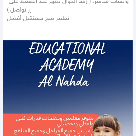
واتساب مباشر: ( رقم الجوال يظهر عند الضغط على 
زر تواصل ) 

تعليم صح مستقبل أفضل