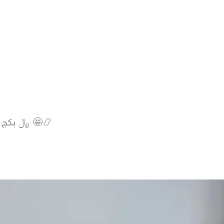
75﷼ بكج الشيوخ المناسب لذوقك الرفيع بيه هديه تبيه كشخه 🤩📿