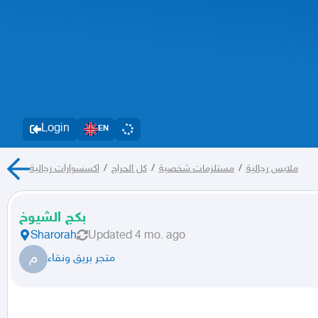
Login
EN
اكسسوارات رجالية
/
كل الحراج
/
مستلزمات شخصية
/
ملابس رجالية
بكج الشيوخ
Sharorah
Updated
4 mo. ago
م
متجر بريق ونقاء