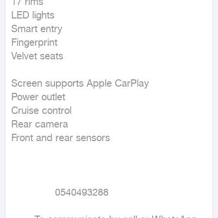
17 rims 

LED lights 

Smart entry 

Fingerprint 

Velvet seats 

Screen supports Apple CarPlay

Power outlet 

Cruise control 

Rear camera 

Front and rear sensors 

               0540493288 
