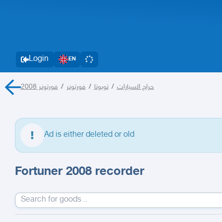
Login
EN
فورتونر 2008
/
فورتونر
/
تويوتا
/
حراج السيارات
Ad is either deleted or old
Fortuner 2008 recorder