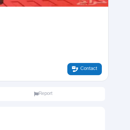
Contact
Report