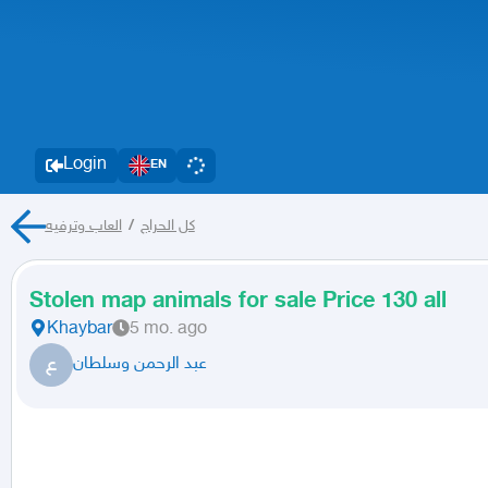
Login
EN
العاب وترفيه
/
كل الحراج
Stolen map animals for sale Price 130 all
Khaybar
5 mo. ago
ع
عبد الرحمن وسلطان