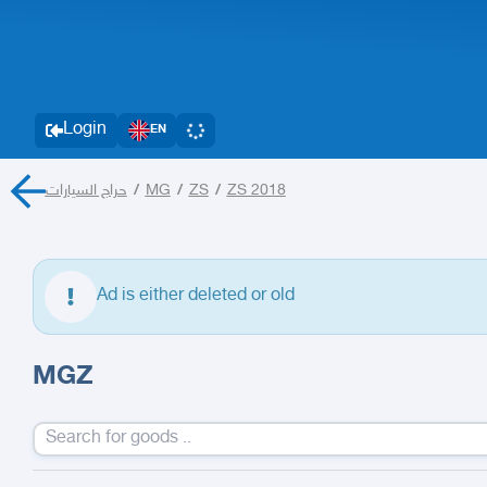
Login
EN
حراج السيارات
/
MG
/
ZS
/
ZS 2018
Ad is either deleted or old
MGZ