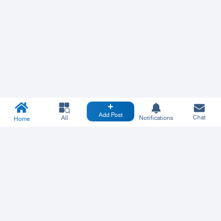
Add Post
Chat
All
Notifications
Home