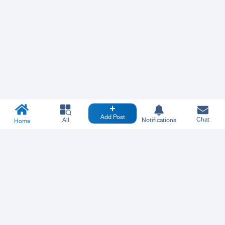
Add Post
Chat
All
Notifications
Home