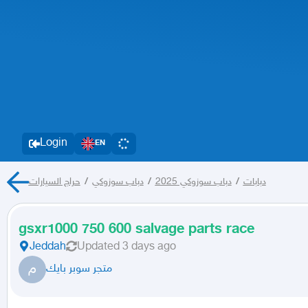
Login
EN
حراج السيارات
/
دباب سوزوكي
/
دباب سوزوكي 2025
/
دبابات
gsxr1000 750 600 salvage parts race
Jeddah
Updated
3 days ago
م
متجر سوبر بايك