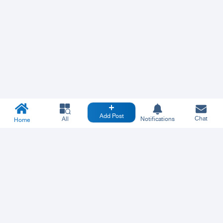
Add Post
Chat
All
Notifications
Home