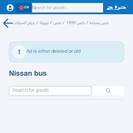
EN
حراج السيارات
/
تويوتا
/
باص
/
باص 1999
/
باص,بضاعة
Ad is either deleted or old
Nissan bus