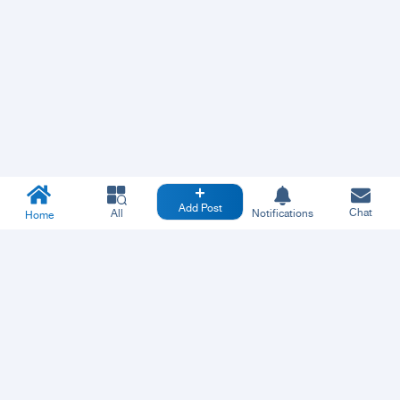
Add Post
Chat
All
Notifications
Home