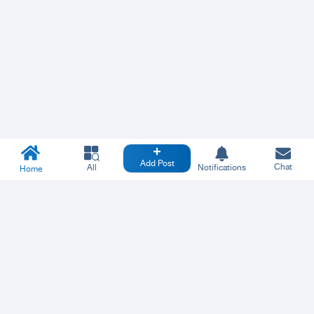
Add Post
Chat
All
Notifications
Home