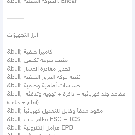
&bull; الشركة المعلنة: Encar

⸻

أبرز التجهيزات

&bull; كاميرا خلفية

&bull; مثبت سرعة تكيفي

&bull; تحذير مغادرة المسار

&bull; تنبيه حركة المرور الخلفية

&bull; حساسات أمامية وخلفية

&bull; مقاعد جلد كهربائية + ذاكرة + تهوية وتدفئة 
(أمام + خلف)

&bull; مقود مدفأ وقابل للتعديل كهربائياً

&bull; نظام ثبات ESC + TCS

&bull; فرامل إلكترونية EPB
