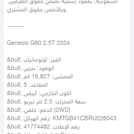
السعودية، بعقود رسمية تضمن حقوق الطرفين 
وبالأخص حقوق المشتري.

⸻

Genesis G80 2.5T 2024

&bull; القير: أوتوماتيك

&bull; الوقود: بنزين

&bull; الممشى: 18,827 كم

&bull; المقاعد: 5

&bull; اللون الخارجي: أبيض

&bull; سعة المحرك: 2.5 لتر تيربو

&bull; الدفع: خلفي (2WD)

&bull; رقم الهيكل: KMTGB41CBRU226043

&bull; رقم الإعلان: 41774482
