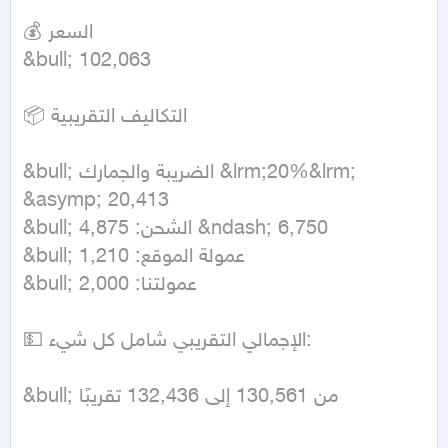
💰 السعر

&bull; 102,063

📦 التكاليف التقريبية

&bull; الضريبة والجمارك &lrm;20%&lrm; 
&asymp; 20,413

&bull; الشحن: 4,875 &ndash; 6,750

&bull; عمولة الموقع: 1,210

&bull; عمولتنا: 2,000

💵 الإجمالي التقريبي شامل كل شيء:

&bull; من 130,561 إلى 132,436 تقريبًا
