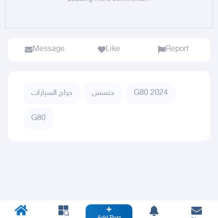
Message
Like
Report
G80 2024
جنسس
حراج السيارات
G80
Add Post