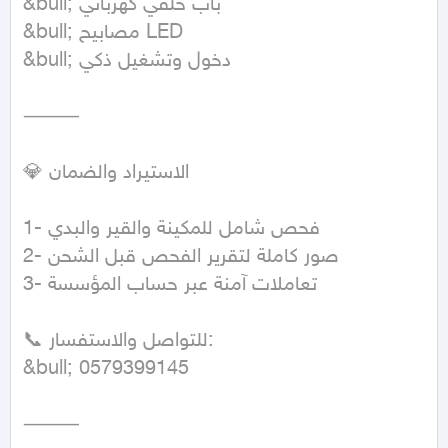
&bull; باب خلفي كهربائي

&bull; مصابيح LED

&bull; دخول وتشغيل ذكي

⸻

💎 الاستيراد والضمان

1- فحص شامل للمكينة والقير والبدي

2- صور كاملة لتقرير الفحص قبل الشحن

3- تعاملات آمنة عبر حساب المؤسسة

📞 للتواصل والاستفسار:

&bull; 0579399145

⸻
