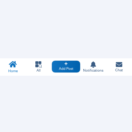
Add Post
Chat
All
Notifications
Home