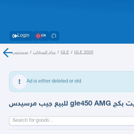
Login
EN
مرسيدس
/
حراج السيارات
/
GLE
/
GLE 2020
Ad is either deleted or old
للبيع جيب مرسيدس gle450 AMG 