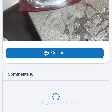
Contact
Comments
(
0
)
Loading more comments...