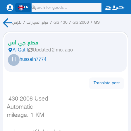
EN
لكزس
/
حراج السيارات
/
GS,430
/
GS 2008
/
GS
قطع جي اس
Al Qatif
Updated
2 mo. ago
H
hussain7774
Translate post
 430 2008 Used

Automatic

mileage: 1 KM