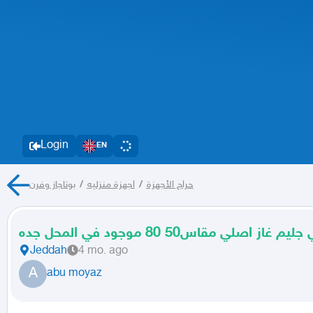
Login
EN
بوتاجاز وفرن
/
اجهزة منزليه
/
حراج الأجهزة
ز اصلي مقاس50 80 موجود في المحل جده
Jeddah
4 mo. ago
A
abu moyaz