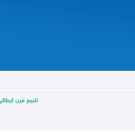
للبيع فرن ايطالي جليم غا