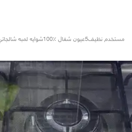
فرن ايطالي جليم غاز50&times;80 مستخدم نظيف5عيون شغال ٪100شوايه لمبه شالجاتي نظيف و ممتازجدا