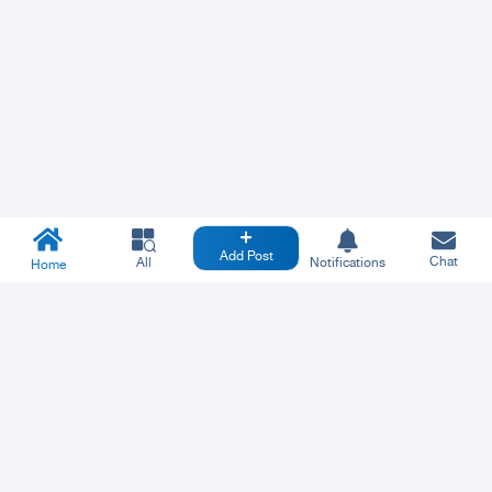
Add Post
Chat
All
Notifications
Home