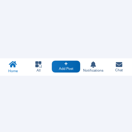
Add Post
Chat
All
Notifications
Home