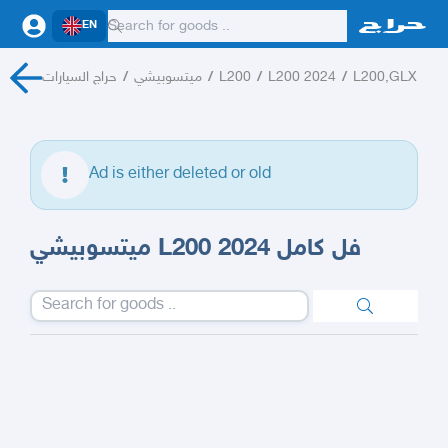
EN
حراج السيارات
/
ميتسوبيشي
/
L200
/
L200 2024
/
L200,GLX
Ad is either deleted or old
ميتسوبيشي L200 فل كامل 2024