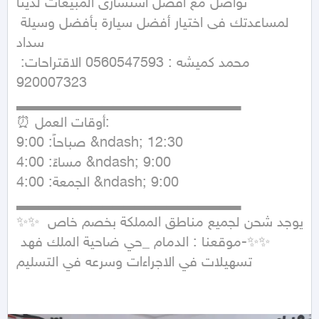
تواصل مع أفضل استشارى المبيعات لدينا

لمساعدتك فى اختيار أفضل سيارة بأفضل وسيلة 
سداد

محمد كميشه : 0560547593 الاقتراحات: 
920007323

▂▂▂▂▂▂▂▂▂▂▂▂▂▂▂▂▂▂▂▂▂

⏰ أوقات العمل:

صباحاً: 9:00 &ndash; 12:30

مساءً: 4:00 &ndash; 9:00

الجمعة: 4:00 &ndash; 9:00

▂▂▂▂▂▂▂▂▂▂▂▂▂▂▂▂▂▂▂▂▂

✨✨ يوجد شحن لجميع مناطق المملكة بخصم خاص 
✨✨-موقعنا : الدمام _حي ضاحية الملك فهد 
تسهيلات في الاجراءات وسرعه في التسليم