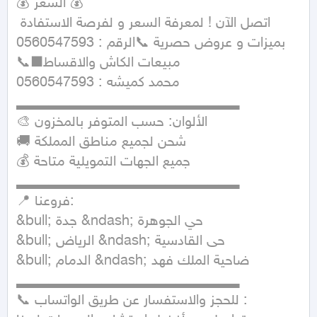
💰 السعر 💰

اتصل الآن ! لمعرفة السعر و لفرصة الاستفادة 
بميزات و عروض حصرية 📞الرقم : 0560547593

📞■مبيعات الكاش والاقساط

محمد كميشه : 0560547593

▂▂▂▂▂▂▂▂▂▂▂▂▂▂▂▂▂▂▂▂▂

🎨 الألوان: حسب المتوفر بالمخزون

🚚 شحن لجميع مناطق المملكة

💰 جميع الجهات التمويلية متاحة

▂▂▂▂▂▂▂▂▂▂▂▂▂▂▂▂▂▂▂▂▂

📍 فروعنا:

&bull; جدة &ndash; حي الجوهرة

&bull; الرياض &ndash; حى القادسية

&bull; الدمام &ndash; ضاحية الملك فهد

▂▂▂▂▂▂▂▂▂▂▂▂▂▂▂▂▂▂▂▂▂

📞 للحجز والاستفسار عن طريق الواتساب :
