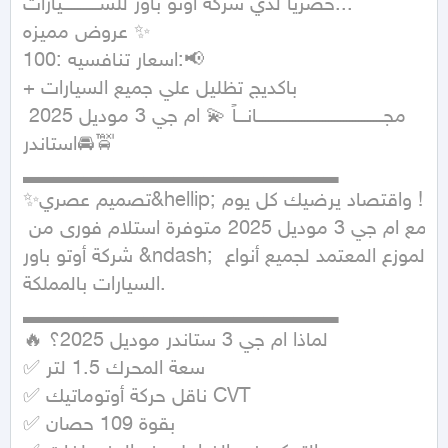
حصريا لدي شركه أوتو باور للســــــــــــيارات...

عروض مميزه ✨

اسعار تنافسيه :100:📢

+باكديج تظليل علي جميع السيارات 
مجــــــــــــــــــــــــــــــــــــــــــانـــاً 💫 ام جي 3 موديل 2025 
استاندر🚘🚖

▂▂▂▂▂▂▂▂▂▂▂▂▂▂▂▂▂▂▂▂▂

✨تصميم عصري&hellip; واقتصاد يرضيك كل يوم !

مع ام جي 3 موديل 2025 متوفرة استلام فورى من 
شركة أوتو باور &ndash; الموزع المعتمد لجميع أنواع 
السيارات بالمملكة.

▂▂▂▂▂▂▂▂▂▂▂▂▂▂▂▂▂▂▂▂▂

🔥 لماذا ام جي 3 ستاندر موديل 2025؟

✅ سعة المحرك 1.5 لتر

✅ ناقل حركة أوتوماتيك CVT

✅ بقوة 109 حصان
