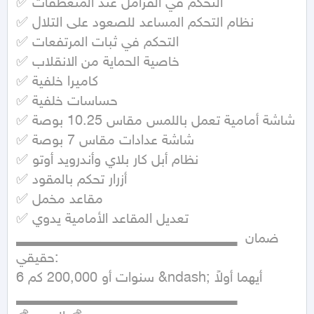
✅ التحكم في الفرامل عند المنعطفات

✅ نظام التحكم المساعد للصعود على التلال

✅ التحكم في ثبات المرتفعات

✅ خاصية الحماية من الانقلاب

✅ كاميرا خلفية

✅ حساسات خلفية

✅ شاشة أمامية تعمل باللمس مقاس 10.25 بوصة

✅ شاشة عدادات مقاس 7 بوصة

✅ نظام أبل كار بلاي وأندرويد أوتو

✅ أزرار تحكم بالمقود

✅ مقاعد مخمل

✅ تعديل المقاعد الأمامية يدوي

▂▂▂▂▂▂▂▂▂▂▂▂▂▂▂▂▂▂▂▂▂ ضمان 
حقيقي:

6 سنوات أو 200,000 كم &ndash; أيهما أولاً

▂▂▂▂▂▂▂▂▂▂▂▂▂▂▂▂▂▂▂▂▂
