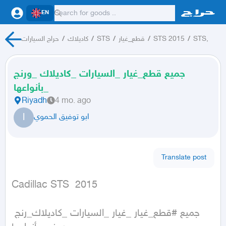
EN
STS,
/
STS 2015
/
قطع_غيار
/
STS
/
كاديلاك
/
حراج السيارات
جميع قطع_غيار _السيارات _كاديلاك _ورنج
_بأنواعها
Riyadh
4 mo. ago
ا
ابو توفيق الحموي
Translate post
Cadillac STS  2015
جميع #قطع_غيار _غيار _السيارات _كاديلاك_رنج 