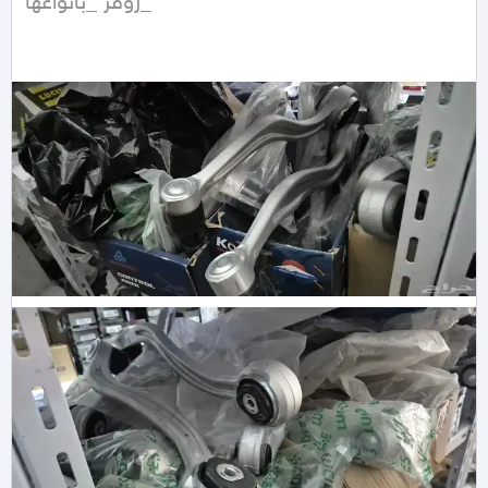
_روفر _بأنواعها