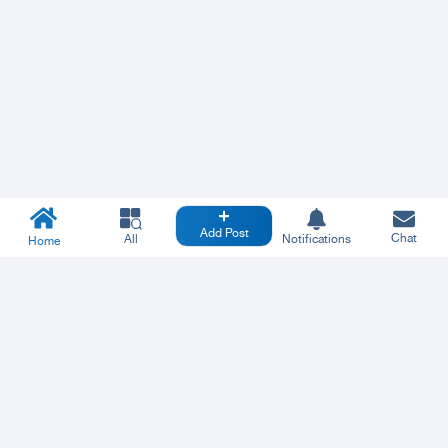
Add Post
Chat
All
Notifications
Home