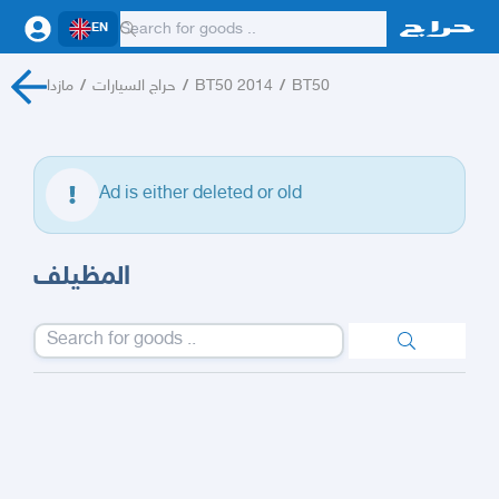
EN
مازدا
/
حراج السيارات
/
BT50 2014
/
BT50
Ad is either deleted or old
المظيلف