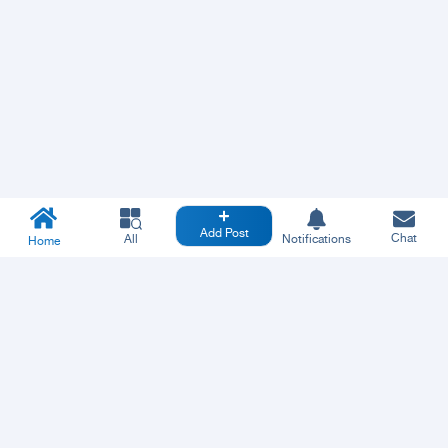
Add Post
Chat
All
Notifications
Home