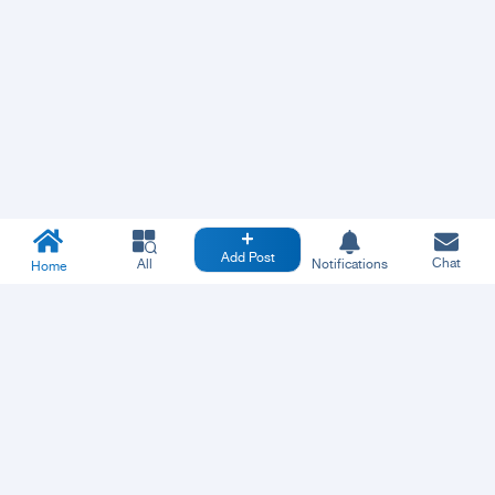
Add Post
Chat
All
Notifications
Home