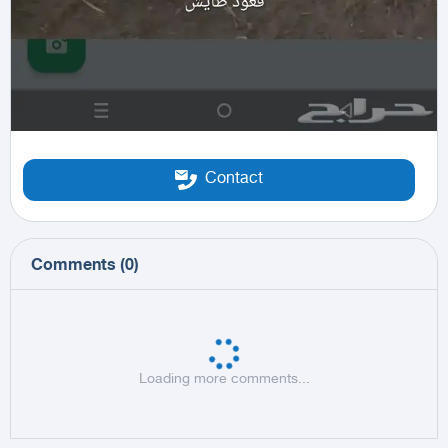
Contact
Comments
(
0
)
Loading more comments...