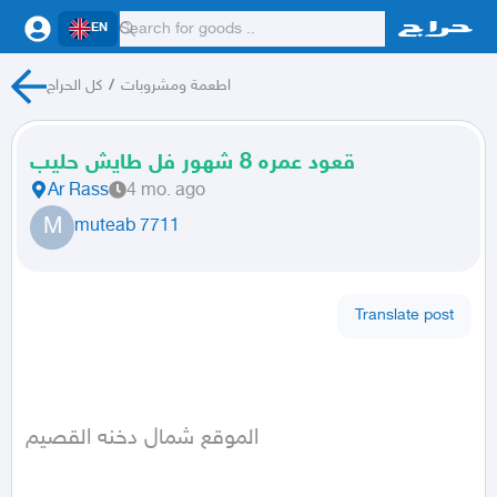
EN
كل الحراج
/
اطعمة ومشروبات
قعود عمره 8 شهور فل طايش حليب
Ar Rass
4 mo. ago
M
muteab 7711
Translate post
الموقع شمال دخنه القصيم