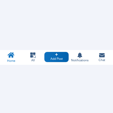
Add Post
Chat
All
Notifications
Home