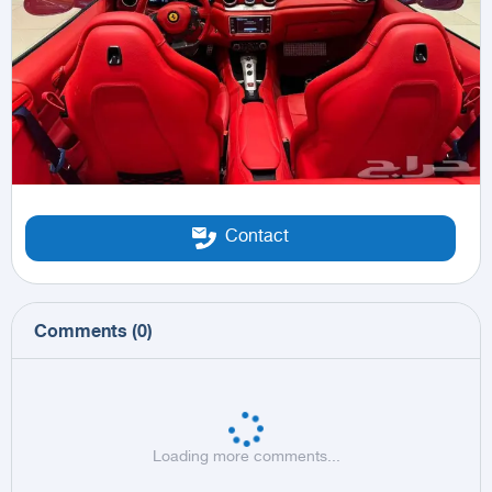
Contact
Comments
(
0
)
Loading more comments...