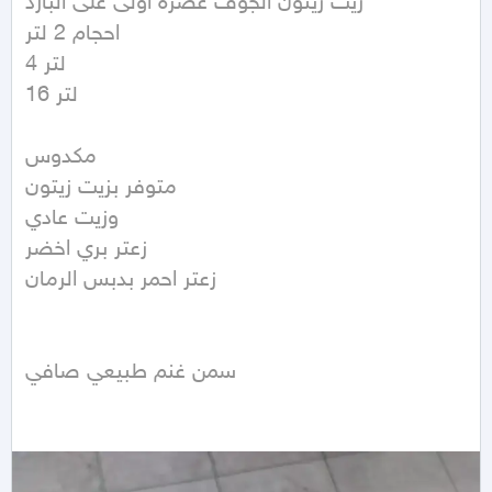
زيت زيتون الجوف عصره اولى على البارد 

احجام 2 لتر 

4 لتر 

16 لتر 

مكدوس 

متوفر بزيت زيتون 

وزيت عادي 

زعتر بري اخضر 

زعتر احمر بدبس الرمان

سمن غنم طبيعي صافي