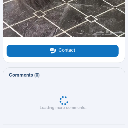
Contact
Comments
(
0
)
Loading more comments...