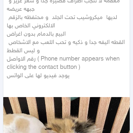
معقمه لا تنجب اطراف قصيره جدا و شعر غزير و 
جبهه عريضه 

لديها  ميكروشيب تحت الجلد  و محتفظه بالزقم 
الالكتروني الخاص بها 

البيع بالدمام بدون اغراض 

القطه اليفه جدا و ذكيه و تحب اللعب مع الاشخاص 
و ليس القطط 

رقم الاواصل ( Phone number appears when 
clicking the contact button )  

يوجد فيديو لها على الواتس