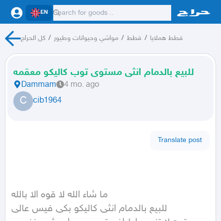
EN
قطط هملايا
/
قطط
/
مواشي وحيوانات وطيور
/
كل الحراج
للبيع بالدمام انثى مستوى توب كاليكو معقمه
Dammam
4 mo. ago
C
cib1964
Translate post
ما شاء الله لا قوه الا بالله 

للبيع بالدمام انثى كاليكو بكى فيس عالى 
