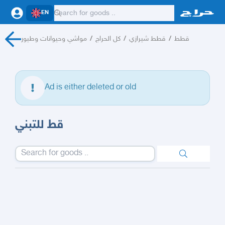
EN
مواشي وحيوانات وطيور
/
كل الحراج
/
قطط شيرازي
/
قطط
Ad is either deleted or old
قط للتبني