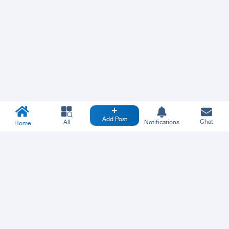
Add Post
Chat
All
Notifications
Home