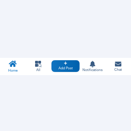
Add Post
Chat
All
Notifications
Home