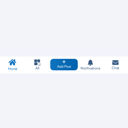
Add Post
Chat
All
Notifications
Home