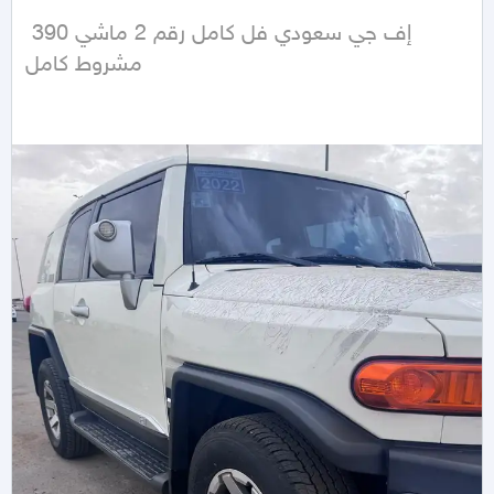
إف جي سعودي فل كامل رقم 2 ماشي 390 
مشروط كامل