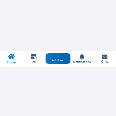
Add Post
Chat
All
Notifications
Home