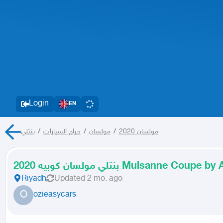
Login
EN
بنتلي
/
حراج السيارات
/
مولسان
/
مولسان 2020
بنتلي مولسان كوبيه 2020 Mulsanne 
Riyadh
Updated
2 mo. ago
O
ozieasycars