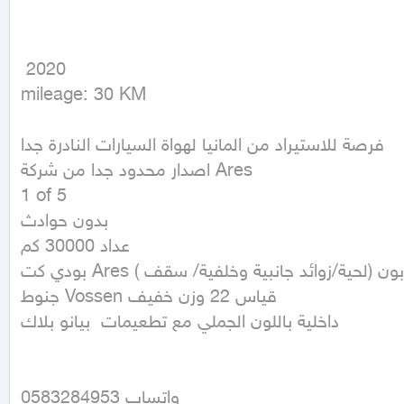
 2020

mileage: 30 KM
فرصة للاستيراد من المانيا لهواة السيارات النادرة جدا

اصدار محدود جدا من شركة Ares

1 of 5 

بدون حوادث 

عداد 30000 كم 

بودي كت Ares ( لحية/زوائد جانبية وخلفية/ سقف) من الكربون

جنوط Vossen قياس 22 وزن خفيف 

داخلية باللون الجملي مع تطعيمات  بيانو بلاك

واتساب 0583284953